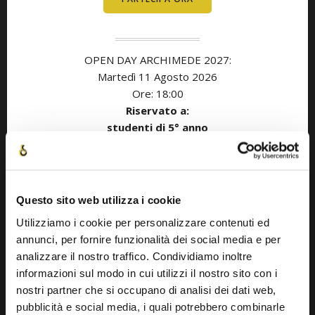
OPEN DAY ARCHIMEDE 2027:
Martedì 11
Agosto
2026
Ore: 18:00
Riservato a:
studenti di 5° anno
con anno di diploma nel 2027
OPEN DAY ARCHIMEDE 2027:
Questo sito web utilizza i cookie
Giovedì 20 Agosto
2026
Ore: 18:00
Utilizziamo i cookie per personalizzare contenuti ed
Riservato a:
annunci, per fornire funzionalità dei social media e per
studenti di 5° anno
analizzare il nostro traffico. Condividiamo inoltre
con anno di diploma nel 2027
informazioni sul modo in cui utilizzi il nostro sito con i
nostri partner che si occupano di analisi dei dati web,
pubblicità e social media, i quali potrebbero combinarle