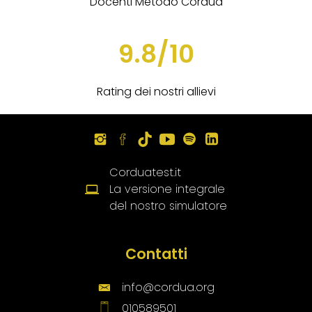
Docenti Metodo Cordua
9.8/10
Rating dei nostri allievi
Corduatest.it
La versione integrale
del nostro simulatore
Contatti
info@cordua.org
010589501