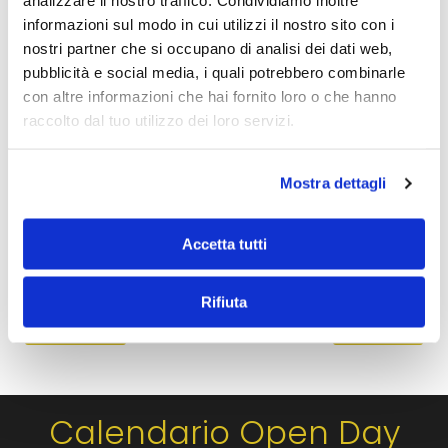
analizzare il nostro traffico. Condividiamo inoltre
informazioni sul modo in cui utilizzi il nostro sito con i
nostri partner che si occupano di analisi dei dati web,
pubblicità e social media, i quali potrebbero combinarle
con altre informazioni che hai fornito loro o che hanno
-
-
Cordua
6 Novembre 2025
17:13
raccolto dal tuo utilizzo dei loro servizi.
Dall’ammissione in Medicina alla
Mostra dettagli
laurea: la vita accademica raccontata
da Stefania, oggi dottoressa
Accetta tutti
Rifiuta
Indietro
Avanti
1
…
5
6
7
8
9
…
28
Calendario Open Day