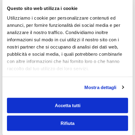
Questo sito web utilizza i cookie
TI POTREBBE INTERESSARE ANCHE:
Utilizziamo i cookie per personalizzare contenuti ed
annunci, per fornire funzionalità dei social media e per
analizzare il nostro traffico. Condividiamo inoltre
informazioni sul modo in cui utilizzi il nostro sito con i
nostri partner che si occupano di analisi dei dati web,
pubblicità e social media, i quali potrebbero combinarle
con altre informazioni che hai fornito loro o che hanno
raccolto dal tuo utilizzo dei loro servizi.
Test Medicina
Test Medicina
2024 – Arrivano i
2024 – Come
primi bandi delle
funzionano gli
Mostra dettagli
università private
Scorrimenti in
Graduatoria?
Accetta tutti
Rifiuta
Struttura del Test
Test Medicina