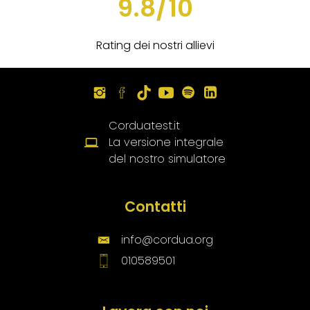
9.8/10
Rating dei nostri allievi
Corduatest.it
La versione integrale
del nostro simulatore
Contatti
info@cordua.org
010589501