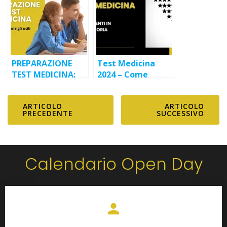
PREPARAZIONE
Test Medicina
TEST MEDICINA:
2024 – Come
NOVITÀ E
funzionano gli
CONSIGLI UTILI
Scorrimenti in
ARTICOLO
ARTICOLO
Graduatoria?
PRECEDENTE
SUCCESSIVO
Calendario Open Day