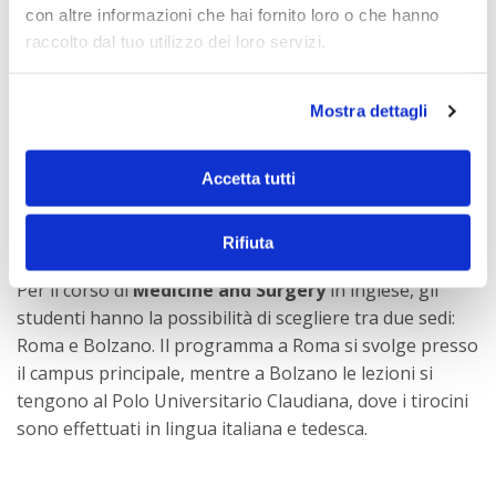
l’ateneo privato italiano più ambito, che ogni anno
con altre informazioni che hai fornito loro o che hanno
riceve circa 6.000 candidature per soli 480 posti
raccolto dal tuo utilizzo dei loro servizi.
disponibili.
Questa prestigiosa università offre una varietà di corsi
Mostra dettagli
di laurea, tra cui:
Medicina e Chirurgia
Accetta tutti
Medicina e Chirurgia con indirizzo tecnologico
Odontoiatria e Protesi dentaria (in lingua italiana)
Medicine and Surgery (in lingua inglese)
Rifiuta
Per il corso di
Medicine and Surgery
in inglese, gli
studenti hanno la possibilità di scegliere tra due sedi:
Roma e Bolzano. Il programma a Roma si svolge presso
il campus principale, mentre a Bolzano le lezioni si
tengono al Polo Universitario Claudiana, dove i tirocini
sono effettuati in lingua italiana e tedesca.