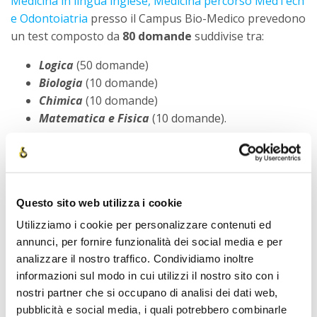
Medicina in lingua inglese, Medicina percorso MedTech
e Odontoiatria
presso il Campus Bio-Medico prevedono
un test composto da
80 domande
suddivise tra:
Logica
(50 domande)
Biologia
(10 domande)
Chimica
(10 domande)
Matematica e Fisica
(10 domande).
I candidati hanno a disposizione
1 ora e 50 minuti
per
completare il quiz.
Questo sito web utilizza i cookie
Università Cattolica del
Utilizziamo i cookie per personalizzare contenuti ed
annunci, per fornire funzionalità dei social media e per
Sacro Cuore
analizzare il nostro traffico. Condividiamo inoltre
informazioni sul modo in cui utilizzi il nostro sito con i
nostri partner che si occupano di analisi dei dati web,
Passiamo ora all’Università Cattolica del Sacro Cuore,
pubblicità e social media, i quali potrebbero combinarle