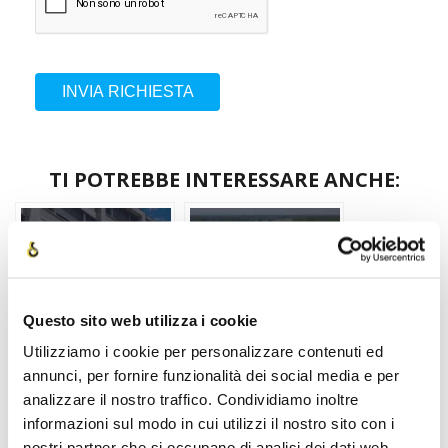
INVIA RICHIESTA
TI POTREBBE INTERESSARE ANCHE:
Questo sito web utilizza i cookie
Utilizziamo i cookie per personalizzare contenuti ed
Graduatoria
Graduatoria
annunci, per fornire funzionalità dei social media e per
Cattolica 2023 –
Humanitas 2023 –
analizzare il nostro traffico. Condividiamo inoltre
Tutti i Successi
Tutti i successi
informazioni sul modo in cui utilizzi il nostro sito con i
degli studenti
degli studenti
nostri partner che si occupano di analisi dei dati web,