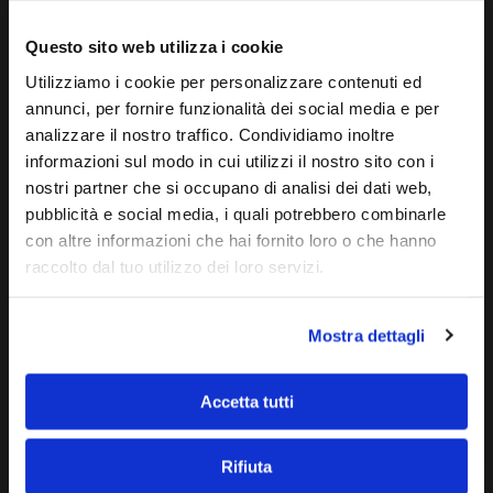
Questo sito web utilizza i cookie
OPEN DAY ARCHIMEDE 2027:
Martedì 11
Agosto
2026
Utilizziamo i cookie per personalizzare contenuti ed
Ore: 18:00
annunci, per fornire funzionalità dei social media e per
Riservato a:
analizzare il nostro traffico. Condividiamo inoltre
studenti di 5° anno
informazioni sul modo in cui utilizzi il nostro sito con i
con anno di diploma nel 2027
nostri partner che si occupano di analisi dei dati web,
pubblicità e social media, i quali potrebbero combinarle
con altre informazioni che hai fornito loro o che hanno
OPEN DAY ARCHIMEDE 2027:
raccolto dal tuo utilizzo dei loro servizi.
Giovedì 20 Agosto
2026
Ore: 18:00
Riservato a:
Mostra dettagli
studenti di 5° anno
con anno di diploma nel 2027
Accetta tutti
Rifiuta