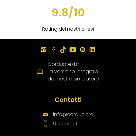
9.8/10
Rating dei nostri allievi
Corduatest.it
La versione integrale
del nostro simulatore
Contatti
info@cordua.org
010589501