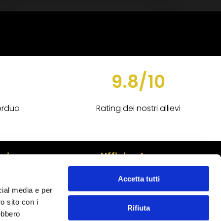
9.8/10
ordua
Rating dei nostri allievi
oi
Ufficio stampa
rdua.org
ufficiostampa@cordua.org
Accetta tutti
cial media e per
Domande frequenti
o sito con i
Rifiuta
Download Brochure pdf
rebbero