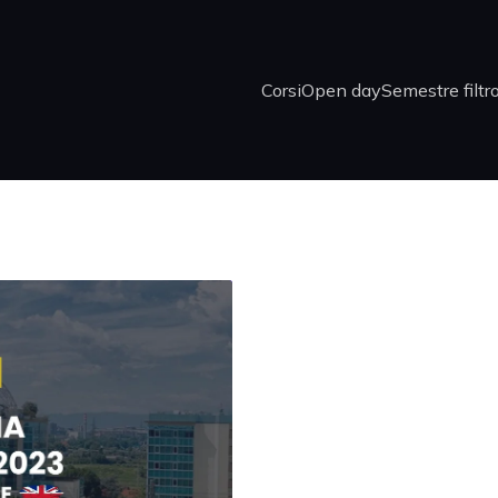
Corsi
Open day
Semestre filtr