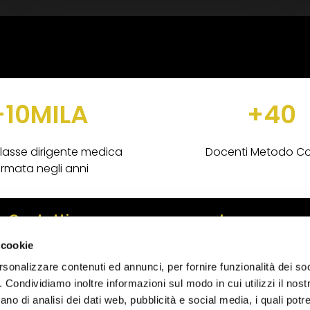
+10MILA
+40
lasse dirigente medica
Docenti Metodo C
rmata negli anni
Contatti
Lavora con n
 cookie
info@cordua.org
risorseumane@co
rsonalizzare contenuti ed annunci, per fornire funzionalità dei so
010589501
o. Condividiamo inoltre informazioni sul modo in cui utilizzi il nostr
ano di analisi dei dati web, pubblicità e social media, i quali pot