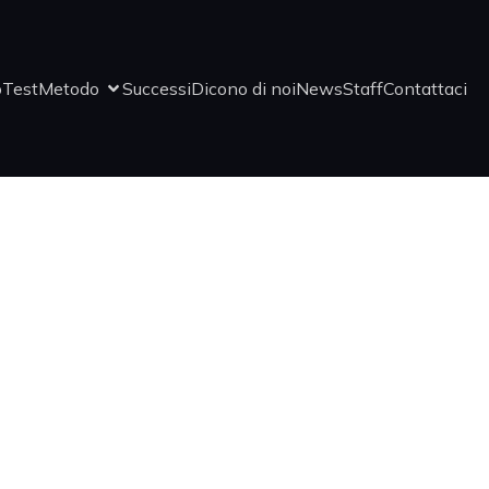
o
Test
Metodo
Successi
Dicono di noi
News
Staff
Contattaci