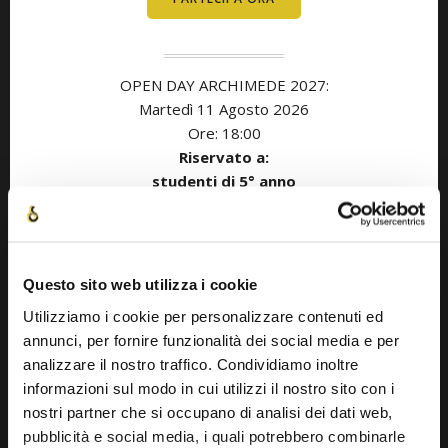
OPEN DAY ARCHIMEDE 2027:
Martedì 11
Agosto
2026
Ore: 18:00
Riservato a:
studenti di 5° anno
con anno di diploma nel 2027
OPEN DAY ARCHIMEDE 2027:
Questo sito web utilizza i cookie
Giovedì 20 Agosto
2026
Ore: 18:00
Utilizziamo i cookie per personalizzare contenuti ed
Riservato a:
annunci, per fornire funzionalità dei social media e per
studenti di 5° anno
analizzare il nostro traffico. Condividiamo inoltre
con anno di diploma nel 2027
informazioni sul modo in cui utilizzi il nostro sito con i
nostri partner che si occupano di analisi dei dati web,
pubblicità e social media, i quali potrebbero combinarle