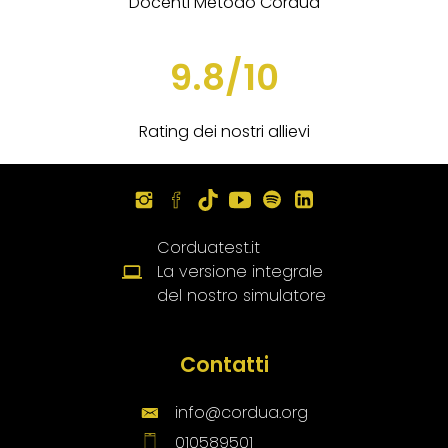
Docenti Metodo Cordua
9.8/10
Rating dei nostri allievi
Corduatest.it
La versione integrale
del nostro simulatore
Contatti
info@cordua.org
010589501