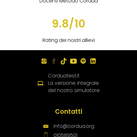
Docenti Metodo Cordua
9.8/10
Rating dei nostri allievi
Corduatest.it
La versione integrale
del nostro simulatore
Contatti
info@cordua.org
010589501