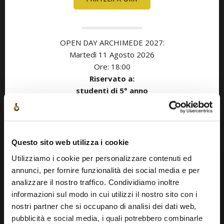
OPEN DAY ARCHIMEDE 2027:
Martedì 11
Agosto
2026
Ore: 18:00
Riservato a:
studenti di 5° anno
con anno di diploma nel 2027
OPEN DAY ARCHIMEDE 2027:
Questo sito web utilizza i cookie
Giovedì 20 Agosto
2026
Ore: 18:00
Utilizziamo i cookie per personalizzare contenuti ed
Riservato a:
annunci, per fornire funzionalità dei social media e per
studenti di 5° anno
analizzare il nostro traffico. Condividiamo inoltre
con anno di diploma nel 2027
informazioni sul modo in cui utilizzi il nostro sito con i
nostri partner che si occupano di analisi dei dati web,
pubblicità e social media, i quali potrebbero combinarle