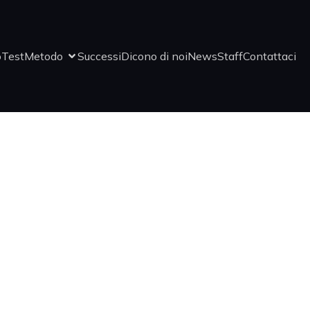
o
Test
Metodo
Successi
Dicono di noi
News
Staff
Contattaci