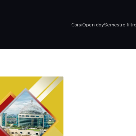
Corsi
Open day
Semestre filtr