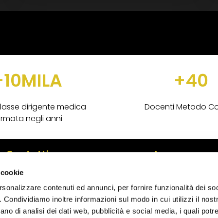
+10MILA
+40
lasse dirigente medica
Docenti Metodo C
rmata negli anni
Contatti
Lavora con n
 cookie
info@cordua.org
risorseumane@co
rsonalizzare contenuti ed annunci, per fornire funzionalità dei so
010589501
o. Condividiamo inoltre informazioni sul modo in cui utilizzi il nostr
ano di analisi dei dati web, pubblicità e social media, i quali pot