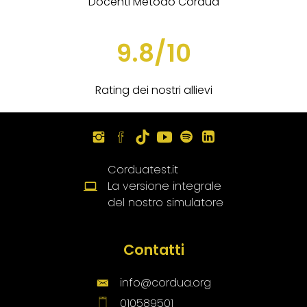
Docenti Metodo Cordua
9.8/10
Rating dei nostri allievi
Corduatest.it
La versione integrale
del nostro simulatore
Contatti
info@cordua.org
010589501