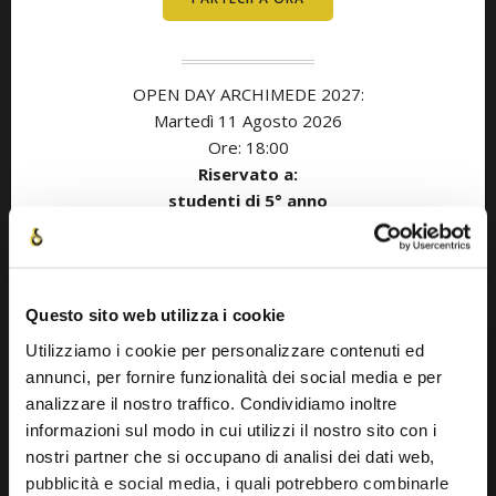
OPEN DAY ARCHIMEDE 2027:
Martedì 11
Agosto
2026
Ore: 18:00
Riservato a:
studenti di 5° anno
con anno di diploma nel 2027
OPEN DAY ARCHIMEDE 2027:
Questo sito web utilizza i cookie
Giovedì 20 Agosto
2026
Ore: 18:00
Utilizziamo i cookie per personalizzare contenuti ed
Riservato a:
annunci, per fornire funzionalità dei social media e per
studenti di 5° anno
analizzare il nostro traffico. Condividiamo inoltre
con anno di diploma nel 2027
informazioni sul modo in cui utilizzi il nostro sito con i
nostri partner che si occupano di analisi dei dati web,
pubblicità e social media, i quali potrebbero combinarle