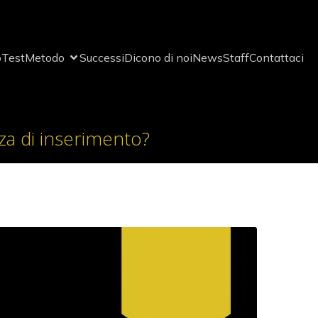
o
Test
Metodo
Successi
Dicono di noi
News
Staff
Contattaci
za di inserimento?