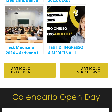
Medicina: banca
2025: COSA
dati o semestre
PREVEDE LA
filtro?
RIFORMA? [in
continuo
aggiornamento]
Test Medicina
TEST DI INGRESSO
2024 – Arrivano i
A MEDICINA: IL
primi bandi delle
NUMERO CHIUSO È
università private
DAVVERO
ARTICOLO
ARTICOLO
ABOLITO?
PRECEDENTE
SUCCESSIVO
Calendario Open Day