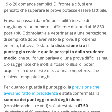
19 o 20 domande semplici. Di fronte a ciò, si era
pensato che superare le prove potesse essere fattibile.
Eravamo passati da un’impossibilità iniziale di
raggiungere un numero sufficiente di idonei ai 16.860
posti (più Odontoiatria e Veterinaria) a una percezione
di semplicità dopo aver visto le prove. Il problema
emerso, tuttavia, è stato
la distorsione tra il
punteggio reale e quello percepito dallo studente
medio
, che sui forum parlava di una prova difficilissima.
Ciò suggerisce che molti si fossero illusi di poter
acquisire in due mesi e mezzo una competenza che
richiede tempi più lunghi.
Per quanto riguarda il punteggio, la
previsione che
avevamo fatto in precedenza
è stata confermata: la
somma dei punteggi medi degli idonei
(considerando i tre voti) si è attestata a
67.50
,
vicinissima al 68 previsto. La distribuzione di questo