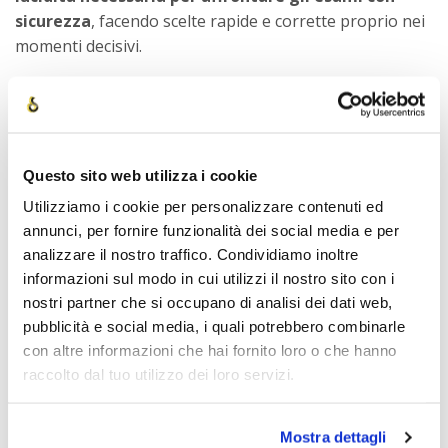
sicurezza
, facendo scelte rapide e corrette proprio nei
momenti decisivi.
Se vuoi conoscere i corsi in partenza e capire qual è il
percorso più adatto a te, partecipa ai nostri
Open Day
online e gratuiti
: ti basta compilare il form qui sotto.
Questo sito web utilizza i cookie
Utilizziamo i cookie per personalizzare contenuti ed
annunci, per fornire funzionalità dei social media e per
analizzare il nostro traffico. Condividiamo inoltre
informazioni sul modo in cui utilizzi il nostro sito con i
Desideri prepararti con noi?
nostri partner che si occupano di analisi dei dati web,
pubblicità e social media, i quali potrebbero combinarle
Richiedi informazioni ora
con altre informazioni che hai fornito loro o che hanno
raccolto dal tuo utilizzo dei loro servizi.
Nome
*
Mostra dettagli