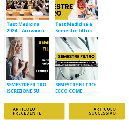
Test Medicina
Test Medicina e
2024 – Arrivano i
Semestre filtro:
primi bandi delle
preparati con
università private
Cordua
SEMESTRE FILTRO:
SEMESTRE FILTRO:
ISCRIZIONE SU
ECCO COME
UNIVERSITALY E I
FUNZIONANO LE
DETTAGLI SUI
GRADUATORIE E
ARTICOLO
ARTICOLO
SYLLABUS
L’ASSEGNAZIONE
PRECEDENTE
SUCCESSIVO
DELLE SEDI
UNIVERSITARIE
AGLI STUDENTI