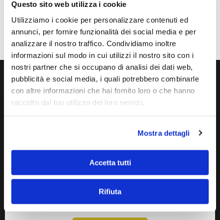
MEDICINA -
NOVITÀ E
Questo sito web utilizza i cookie
ULTIMISSIME!
CONSIGLI UTILI
Utilizziamo i cookie per personalizzare contenuti ed
ARTICOLO
ARTICOLO
PRECEDENTE
SUCCESSIVO
annunci, per fornire funzionalità dei social media e per
analizzare il nostro traffico. Condividiamo inoltre
informazioni sul modo in cui utilizzi il nostro sito con i
nostri partner che si occupano di analisi dei dati web,
Calendario Open Day
pubblicità e social media, i quali potrebbero combinarle
con altre informazioni che hai fornito loro o che hanno
raccolto dal tuo utilizzo dei loro servizi.
Mostra dettagli
AGOSTO 2026
SETTEMBRE 2026
Accetta tutti
OPEN DAY METODO CORDUA
CORSO PER STUDENTI DI 4° ANNO
Rifiuta
E DIPLOMATI