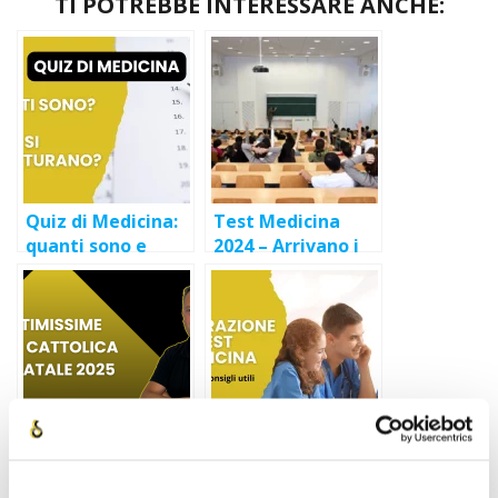
TI POTREBBE INTERESSARE ANCHE:
Quiz di Medicina:
Test Medicina
quanti sono e
2024 – Arrivano i
come si
primi bandi delle
strutturano?
università private
TEST DI
PREPARAZIONE
AMMISSIONE A
TEST MEDICINA: