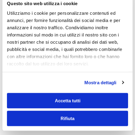
Questo sito web utilizza i cookie
Cellulare genitore
*
Utilizziamo i cookie per personalizzare contenuti ed
annunci, per fornire funzionalità dei social media e per
analizzare il nostro traffico. Condividiamo inoltre
informazioni sul modo in cui utilizzi il nostro sito con i
nostri partner che si occupano di analisi dei dati web,
Accettazione del trattamento dei propri dati in base alla
pubblicità e social media, i quali potrebbero combinarle
normativa italiana sulla Privacy (dls.196/2003)
*
con altre informazioni che hai fornito loro o che hanno
raccolto dal tuo utilizzo dei loro servizi.
Mostra dettagli
Accetta tutti
INVIA RICHIESTA
Rifiuta