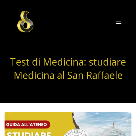
Test di Medicina: studiare
Medicina al San Raffaele