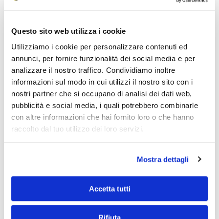
Desideri prepararti con noi?
Questo sito web utilizza i cookie
Richiedi informazioni ora
Utilizziamo i cookie per personalizzare contenuti ed
annunci, per fornire funzionalità dei social media e per
analizzare il nostro traffico. Condividiamo inoltre
informazioni sul modo in cui utilizzi il nostro sito con i
Nome
*
nostri partner che si occupano di analisi dei dati web,
pubblicità e social media, i quali potrebbero combinarle
con altre informazioni che hai fornito loro o che hanno
raccolto dal tuo utilizzo dei loro servizi.
Cognome
*
Mostra dettagli
Email
*
Accetta tutti
Rifiuta