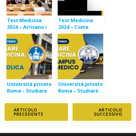
Test Medicina
Test Medicina
2024 – Arrivano i
2024 – Come
primi bandi delle
funzionano gli
università private
Scorrimenti in
Graduatoria?
Università private
Università private
Roma – Studiare
Roma – Studiare
Medicina alla
Medicina al
Cattolica
Campus Bio-
ARTICOLO
ARTICOLO
Medico
PRECEDENTE
SUCCESSIVO