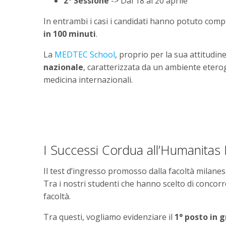
2° Sessione
-> Dal 18 al 20 aprile
In entrambi i casi i candidati hanno potuto comp
in 100 minuti
.
La
MEDTEC School
, proprio per la sua attitudin
nazionale
, caratterizzata da un ambiente etero
medicina internazionali.
I Successi Cordua all’Humanit
Il test d’ingresso promosso dalla facoltà milane
Tra i nostri studenti che hanno scelto di conco
facoltà.
Tra questi, vogliamo evidenziare il
1° posto in 