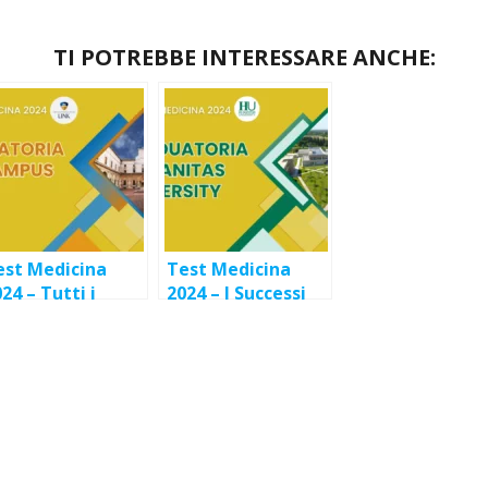
TI POTREBBE INTERESSARE ANCHE:
est Medicina
Test Medicina
24 – Tutti i
2024 – I Successi
uccessi Cordua
Cordua
lla Link Campus
all’Humanitas
University