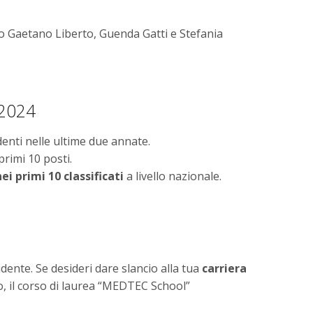
rdo Gaetano Liberto, Guenda Gatti e Stefania
 2024
denti nelle ultime due annate.
primi 10 posti.
nei primi 10 classificati
a livello nazionale.
ente. Se desideri dare slancio alla tua
carriera
o, il corso di laurea “MEDTEC School”