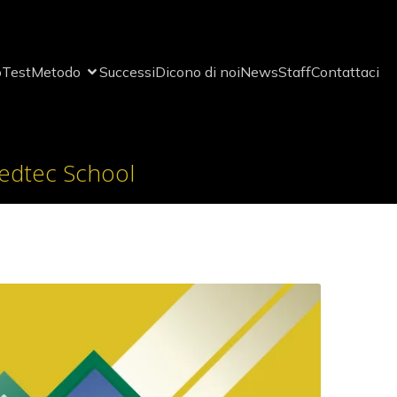
o
Test
Metodo
Successi
Dicono di noi
News
Staff
Contattaci
Medtec School