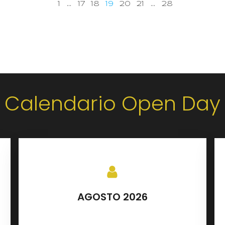
1
…
17
18
19
20
21
…
28
Calendario Open Day
AGOSTO 2026
SETTEMBRE 2026