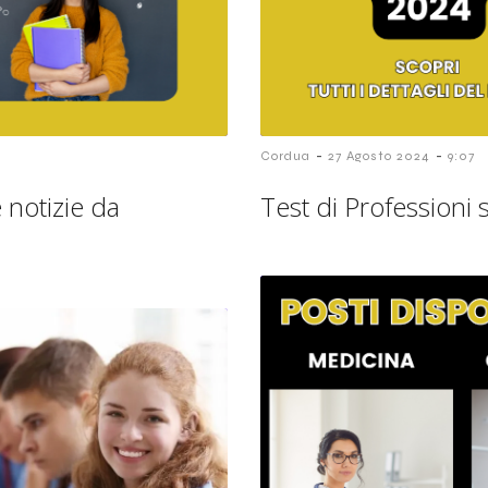
-
-
Cordua
27 Agosto 2024
9:07
 notizie da
Test di Professioni 