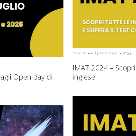
-
-
Cordua
6 Agosto 2024
17:34
IMAT 2024 – Scopri i
 agli Open day di
inglese