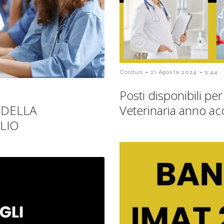
-
-
Cordua
21 Agosto 2024
9:44
Posti disponibili pe
I DELLA
Veterinaria anno 
LIO