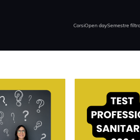
Corsi
Open day
Semestre filtr