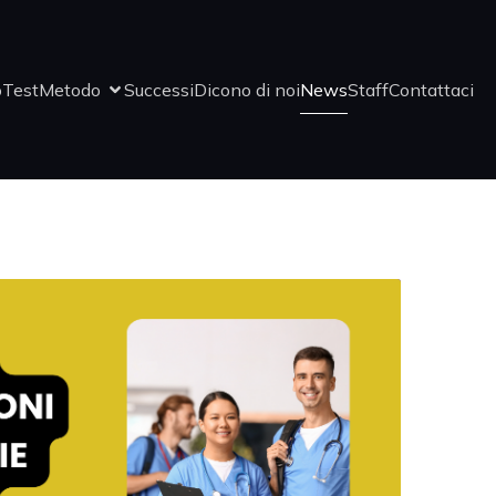
o
Test
Metodo
Successi
Dicono di noi
News
Staff
Contattaci