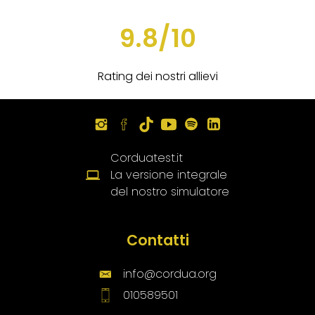
9.8/10
Rating dei nostri allievi
Corduatest.it
La versione integrale
del nostro simulatore
Contatti
info@cordua.org
010589501