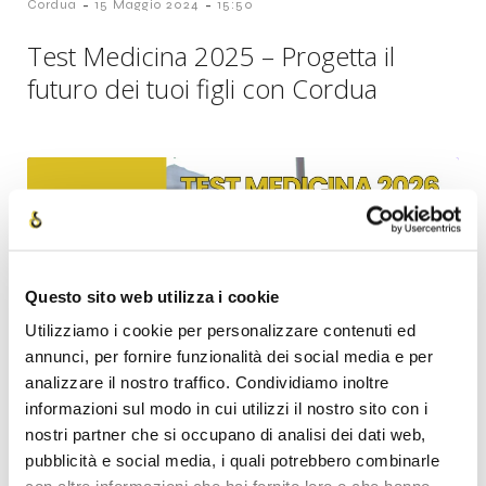
-
-
Cordua
15 Maggio 2024
15:50
Test Medicina 2025 – Progetta il
futuro dei tuoi figli con Cordua
Questo sito web utilizza i cookie
Utilizziamo i cookie per personalizzare contenuti ed
annunci, per fornire funzionalità dei social media e per
analizzare il nostro traffico. Condividiamo inoltre
informazioni sul modo in cui utilizzi il nostro sito con i
-
-
Cordua
15 Maggio 2024
15:37
nostri partner che si occupano di analisi dei dati web,
pubblicità e social media, i quali potrebbero combinarle
Test Medicina 2026 – Guida i tuoi figli