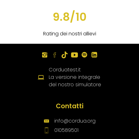
9.8/10
Rating dei nostri allievi
Corduatest.it
La versione integrale
del nostro simulatore
Contatti
info@cordua.org
010589501