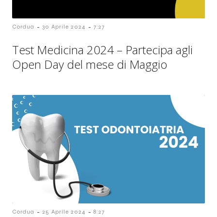
-
-
Cordua
30 Aprile 2024
7:27
Test Medicina 2024 – Partecipa agli
Open Day del mese di Maggio
-
-
Cordua
25 Aprile 2024
8:27