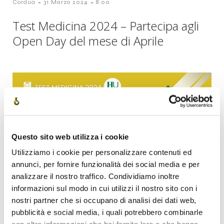
-
-
Cordua
31 Marzo 2024
8:00
Test Medicina 2024 – Partecipa agli
Open Day del mese di Aprile
Questo sito web utilizza i cookie
Utilizziamo i cookie per personalizzare contenuti ed
annunci, per fornire funzionalità dei social media e per
analizzare il nostro traffico. Condividiamo inoltre
informazioni sul modo in cui utilizzi il nostro sito con i
-
-
Cordua
28 Marzo 2024
14:00
nostri partner che si occupano di analisi dei dati web,
pubblicità e social media, i quali potrebbero combinarle
Test Medicina 2024 – I Successi