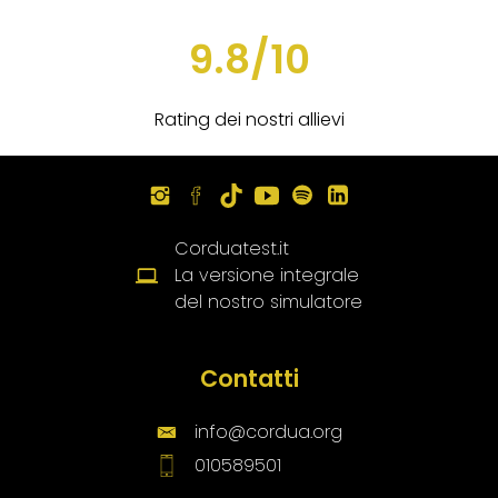
9.8/10
Rating dei nostri allievi
Corduatest.it
La versione integrale
del nostro simulatore
Contatti
info@cordua.org
010589501