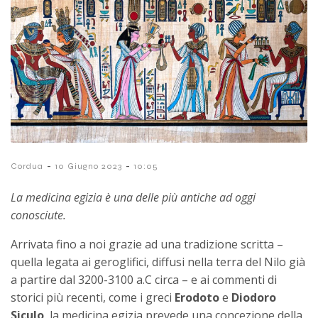
-
-
Cordua
10 Giugno 2023
10:05
La medicina egizia è una delle più antiche ad oggi
conosciute.
Arrivata fino a noi grazie ad una
tradizione scritta –
quella legata ai geroglifici, diffusi nella terra del Nilo già
a partire dal 3200-3100 a.C circa – e ai commenti di
storici più recenti, come i greci
Erodoto
e
Diodoro
Siculo
, la medicina egizia prevede una concezione della