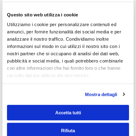
Cellulare
*
Questo sito web utilizza i cookie
Utilizziamo i cookie per personalizzare contenuti ed
annunci, per fornire funzionalità dei social media e per
Cellulare genitore
*
analizzare il nostro traffico. Condividiamo inoltre
informazioni sul modo in cui utilizzi il nostro sito con i
nostri partner che si occupano di analisi dei dati web,
pubblicità e social media, i quali potrebbero combinarle
con altre informazioni che hai fornito loro o che hanno
Accettazione del trattamento dei propri dati in base alla
normativa italiana sulla Privacy (dls.196/2003)
*
raccolto dal tuo utilizzo dei loro servizi.
Mostra dettagli
Accetta tutti
Rifiuta
INVIA RICHIESTA