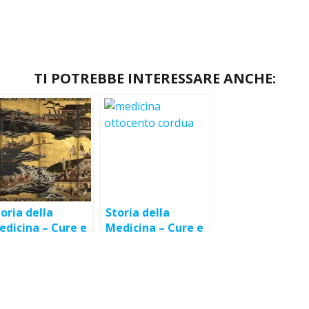
TI POTREBBE INTERESSARE ANCHE:
oria della
Storia della
edicina – Cure e
Medicina – Cure e
imedi ai tempi
rimedi nell’Europa
i Barbari
del 1800