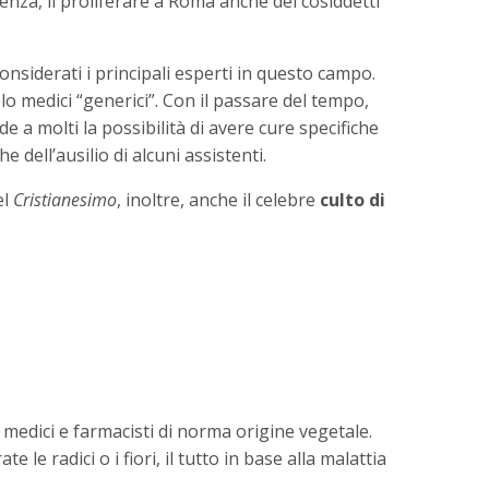
enza, il proliferare a Roma anche dei cosiddetti
nsiderati i principali esperti in questo campo.
lo medici “generici”. Con il passare del tempo,
e a molti la possibilità di avere cure specifiche
 dell’ausilio di alcuni assistenti.
el
Cristianesimo
, inoltre, anche il celebre
culto di
medici e farmacisti di norma origine vegetale.
 le radici o i fiori, il tutto in base alla malattia