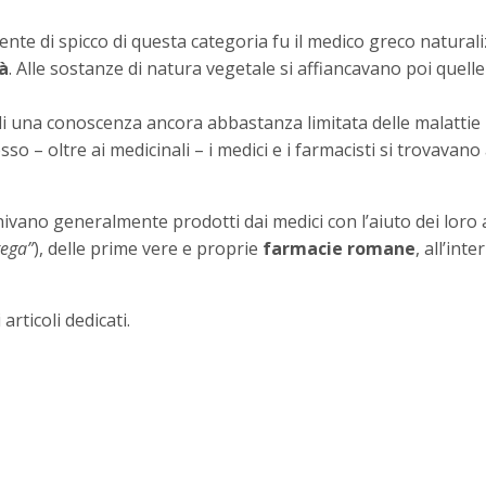
nente di spicco di questa categoria fu il medico greco natural
tà
. Alle sostanze di natura vegetale si affiancavano poi quelle 
 una conoscenza ancora abbastanza limitata delle malattie –
sso – oltre ai medicinali – i medici e i farmacisti si trovavan
ivano generalmente prodotti dai medici con l’aiuto dei loro assi
tega”
), delle prime vere e proprie
farmacie romane
, all’int
articoli dedicati.