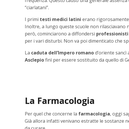
frequenza. Questo causò una generale assenza di c
“ciarlatani”.
I primi
testi medici latini
erano rigorosamente sc
Inoltre, a lungo queste scuole non rilasciavano
però, cominciarono a diffondersi
professionisti
per i vari disturbi. Non va poi dimenticato che sp
La
caduta dell’Impero romano
d’oriente sancì 
Asclepio
finì per essere sostituito da quello di 
La Farmacologia
Per quel che concerne la
farmacologia
, oggi s
Già allora infatti venivano estratte le sostanze nec
da curare.