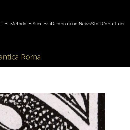
o
Test
Metodo
Successi
Dicono di noi
News
Staff
Contattaci
l’antica Roma