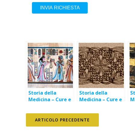
INVIA RICHIESTA
Storia della
Storia della
St
Medicina – Cure e
Medicina – Cure e
M
rimedi ai tempi
rimedi ai tempi
r
dell’antico Egitto
degli antichi Celti
de
ARTICOLO PRECEDENTE