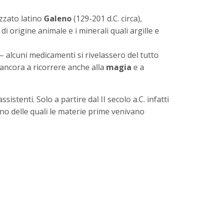
izzato latino
Galeno
(129-201 d.C. circa),
di origine animale e i minerali quali argille e
 alcuni medicamenti si rivelassero del tutto
o ancora a ricorrere anche alla
magia
e a
stenti. Solo a partire dal II secolo a.C. infatti
erno delle quali le materie prime venivano