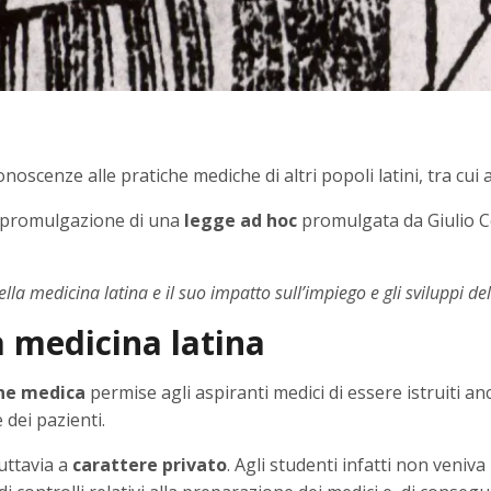
scenze alle pratiche mediche di altri popoli latini, tra cui a
a promulgazione di una
legge ad hoc
promulgata da Giulio Ces
a medicina latina e il suo impatto sull’impiego e gli sviluppi de
 medicina latina
one medica
permise agli aspiranti medici di essere istruiti a
 dei pazienti.
tuttavia a
carattere privato
. Agli studenti infatti non veniv