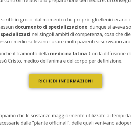
ontrolli relativi alla preparazione dei medici e, di consegu
ritti in greco, dal momento che proprio gli ellenici erano co
 nessun
documento di specializzazione
, dunque si aveva so
 specializzati
nei singoli ambiti di competenza, cosa che died
esso i medici solevano curare molti pazienti si servivano anche
anche il tramonto della
medicina latina
. Con la diffusione d
Gesù Cristo, medico dell’anima e del corpo per definizione.
RICHIEDI INFORMAZIONI
appiamo che le sostanze maggiormente utilizzate ai tempi da 
essarie dalle “piante officinali”, delle quali venivano adoperate