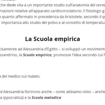
e diede vita a un importante studio sull’anatomia del cerve
vazioni relative all’apparato cardiocircolatorio. Il fisiologo 
n quanto affermato in precedenza da Aristotele, secondo il 
 importanza allo studio del polso e al concetto di temperatura
La Scuola empirica
recisamente ad Alessandria d’Egitto – si sviluppò un movimen
ssandrino, la
Scuola empirica
, promosse l’idea secondo cui 
a del medico sul malato.
 ad Alessandria fiorirono anche – come abbiamo visto – anch
a ippocratica) e la
Scuola metodica
.