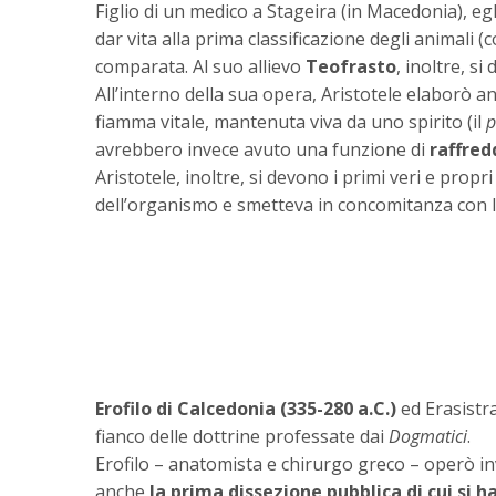
Figlio di un medico a Stageira (in Macedonia), egl
dar vita alla prima classificazione degli animali 
comparata. Al suo allievo
Teofrasto
, inoltre, si
All’interno della sua opera, Aristotele elaborò 
fiamma vitale, mantenuta viva da uno spirito (il
avrebbero invece avuto una funzione di
raffre
Aristotele, inoltre, si devono i primi veri e propri
dell’organismo e smetteva in concomitanza con la 
Erofilo di Calcedonia (335-280 a.C.)
ed Erasistr
fianco delle dottrine professate dai
Dogmatici
.
Erofilo – anatomista e chirurgo greco – operò in
anche
la prima dissezione pubblica di cui si h