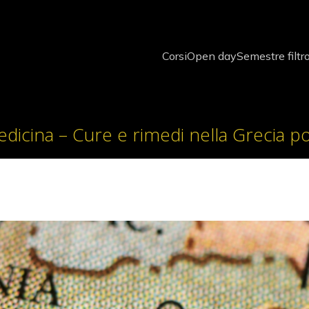
Corsi
Open day
Semestre filtr
edicina – Cure e rimedi nella Grecia p