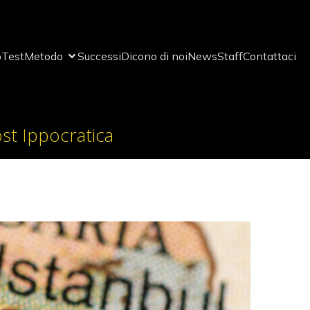
o
Test
Metodo
Successi
Dicono di noi
News
Staff
Contattaci
ost Ippocratica