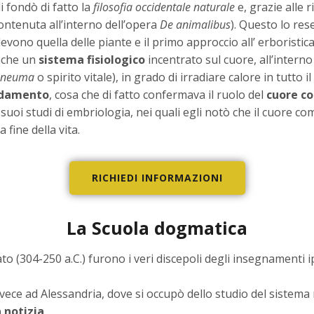
i fondò di fatto la
filosofia occidentale naturale
e, grazie alle 
(contenuta all’interno dell’opera
De animalibus
). Questo lo re
 devono quella delle piante e il primo approccio all’ erboristica
anche un
sistema fisiologico
incentrato sul cuore, all’intern
pneuma
o spirito vitale), in grado di irradiare calore in tutto 
ddamento
, cosa che di fatto confermava il ruolo del
cuore c
 suoi studi di embriologia, nei quali egli notò che il cuore com
fine della vita.
RICHIEDI INFORMAZIONI
La Scuola dogmatica
ato (304-250 a.C.) furono i veri discepoli degli insegnamenti i
vece ad Alessandria, dove si occupò dello studio del sistema
a notizia
.