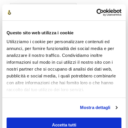
Questo sito web utilizza i cookie
INVIA RICHIESTA
Utilizziamo i cookie per personalizzare contenuti ed
annunci, per fornire funzionalità dei social media e per
analizzare il nostro traffico. Condividiamo inoltre
TI POTREBBE INTERESSARE ANCHE:
informazioni sul modo in cui utilizzi il nostro sito con i
nostri partner che si occupano di analisi dei dati web,
pubblicità e social media, i quali potrebbero combinarle
con altre informazioni che hai fornito loro o che hanno
raccolto dal tuo utilizzo dei loro servizi.
Mostra dettagli
Storia della
Storia della
Medicina – Cure e
Medicina – Cure e
Accetta tutti